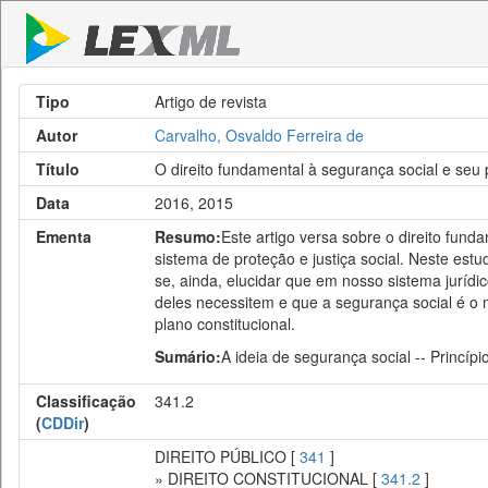
Tipo
Artigo de revista
Autor
Carvalho, Osvaldo Ferreira de
Título
O direito fundamental à segurança social e seu 
Data
2016, 2015
Ementa
Resumo:
Este artigo versa sobre o direito fun
sistema de proteção e justiça social. Neste estu
se, ainda, elucidar que em nosso sistema jurídic
deles necessitem e que a segurança social é o mo
plano constitucional.
Sumário:
A ideia de segurança social -- Princípi
Classificação
341.2
(
CDDir
)
DIREITO PÚBLICO [
341
]
» DIREITO CONSTITUCIONAL [
341.2
]