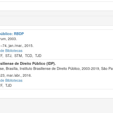
 público: RBDP
rum, 2003.
–74, jan./mar., 2015.
 de Bibliotecas
TF
,
STJ
,
STM
,
TCD
,
TJD
asiliense de Direito Público (IDP).
, Brasília, Instituto Brasiliense de Direito Público, 2003-2019, São Pa
23, mar./abr., 2016.
 de Bibliotecas
TF
,
TJD