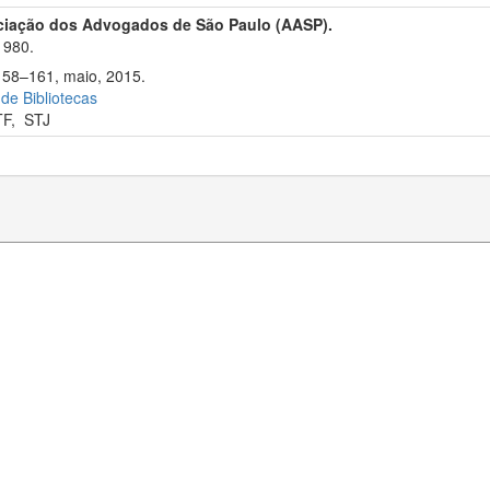
ciação dos Advogados de São Paulo (AASP).
1980.
 158–161, maio, 2015.
 de Bibliotecas
TF
,
STJ