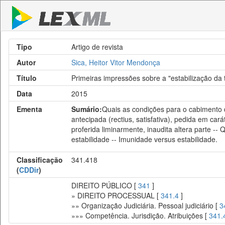
Tipo
Artigo de revista
Autor
Sica, Heitor Vitor Mendonça
Título
Primeiras impressões sobre a "estabilização da 
Data
2015
Ementa
Sumário:
Quais as condições para o cabimento da
antecipada (rectius, satisfativa), pedida em ca
proferida liminarmente, inaudita altera parte --
estabilidade -- Imunidade versus estabilidade.
Classificação
341.418
(
CDDir
)
DIREITO PÚBLICO [
341
]
» DIREITO PROCESSUAL [
341.4
]
»» Organização Judiciária. Pessoal judiciário [
3
»»» Competência. Jurisdição. Atribuições [
341.