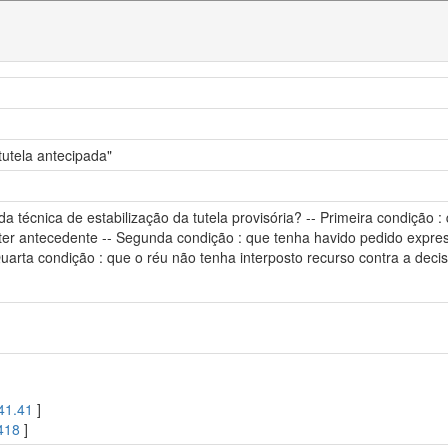
tutela antecipada"
 técnica de estabilização da tutela provisória? -- Primeira condição :
ráter antecedente -- Segunda condição : que tenha havido pedido expres
 Quarta condição : que o réu não tenha interposto recurso contra a decis
41.41
]
418
]