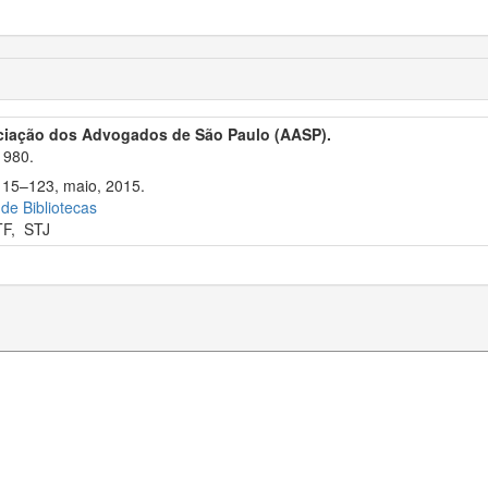
ciação dos Advogados de São Paulo (AASP).
1980.
 115–123, maio, 2015.
 de Bibliotecas
TF
,
STJ