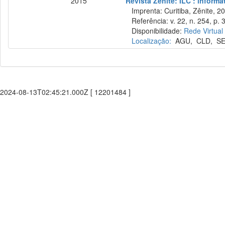
2015
Revista Zênite: ILC : informa
Imprenta: Curitiba, Zênite, 2
Referência: v. 22, n. 254, p. 
Disponibilidade:
Rede Virtual
Localização:
AGU
,
CLD
,
S
2024-08-13T02:45:21.000Z [ 12201484 ]