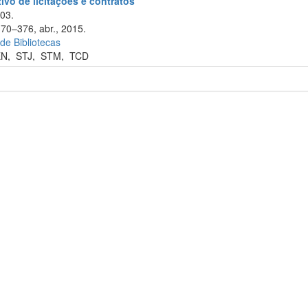
tivo de licitações e contratos
003.
370–376, abr., 2015.
 de Bibliotecas
EN
,
STJ
,
STM
,
TCD