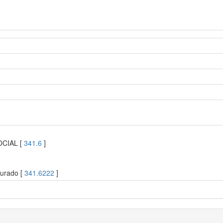
OCIAL [
341.6
]
urado [
341.6222
]