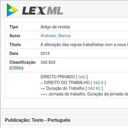
Tipo
Artigo de revista
Autor
Andrade, Bianca
Título
A alteração das regras trabalhistas com a nova l
Data
2015
Classificação
342.622
(
CDDir
)
DIREITO PRIVADO [
342
]
» DIREITO DO TRABALHO [
342.6
]
»» Duração do Trabalho [
342.62
]
»»» Jornada de trabalho. Duração da jornada de 
Publicação: Texto - Português