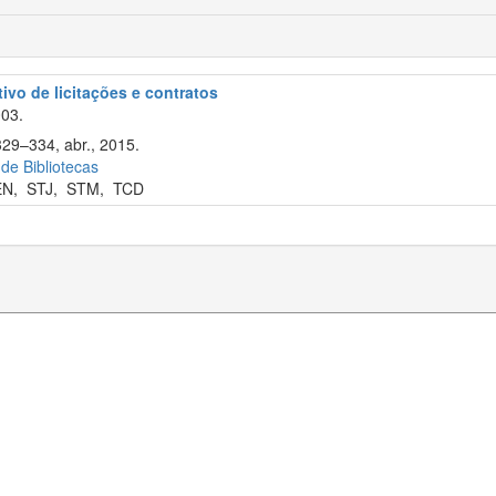
tivo de licitações e contratos
003.
329–334, abr., 2015.
 de Bibliotecas
EN
,
STJ
,
STM
,
TCD