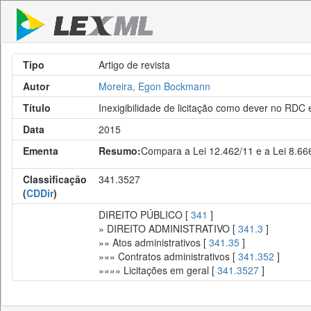
Tipo
Artigo de revista
Autor
Moreira, Egon Bockmann
Título
Inexigibilidade de licitação como dever no RDC 
Data
2015
Ementa
Resumo:
Compara a Lei 12.462/11 e a Lei 8.66
Classificação
341.3527
(
CDDir
)
DIREITO PÚBLICO [
341
]
» DIREITO ADMINISTRATIVO [
341.3
]
»» Atos administrativos [
341.35
]
»»» Contratos administrativos [
341.352
]
»»»» Licitações em geral [
341.3527
]