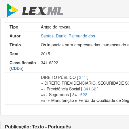
Tipo
Artigo de revista
Autor
Santos, Daniel Raimundo dos
Título
Os impactos para empresas das mudanças do a
Data
2015
Classificação
341.6222
(
CDDir
)
DIREITO PÚBLICO [
341
]
» DIREITO PREVIDENCIÁRIO. SEGURIDADE S
»» Previdência Social [
341.62
]
»»» Segurados [
341.622
]
»»»» Manutenção e Perda da Qualidade de Se
Publicação: Texto - Português