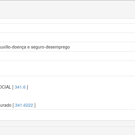
uxílio-doença e seguro-desemprego
OCIAL [
341.6
]
gurado [
341.6222
]