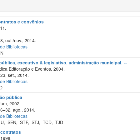
contratos e convênios
11.
8, out./nov., 2014.
 de Bibliotecas
EN
ública, executivo & legislativo, administração municipal. --
ica Editoração e Eventos, 2004.
23, set., 2014.
 de Bibliotecas
D
ão pública
rum, 2002.
26–32, ago., 2014.
 de Bibliotecas
JU
,
SEN
,
STF
,
STJ
,
TCD
,
TJD
e contratos
 1998.