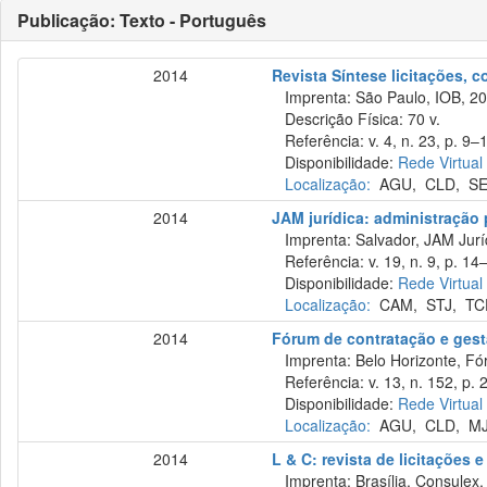
Publicação: Texto - Português
2014
Revista Síntese licitações, 
Imprenta: São Paulo, IOB, 20
Descrição Física: 70 v.
Referência: v. 4, n. 23, p. 9–1
Disponibilidade:
Rede Virtual
Localização:
AGU
,
CLD
,
S
2014
JAM jurídica: administração p
Imprenta: Salvador, JAM Juríd
Referência: v. 19, n. 9, p. 14–
Disponibilidade:
Rede Virtual
Localização:
CAM
,
STJ
,
TC
2014
Fórum de contratação e gest
Imprenta: Belo Horizonte, Fó
Referência: v. 13, n. 152, p. 
Disponibilidade:
Rede Virtual
Localização:
AGU
,
CLD
,
M
2014
L & C: revista de licitações 
Imprenta: Brasília, Consulex,