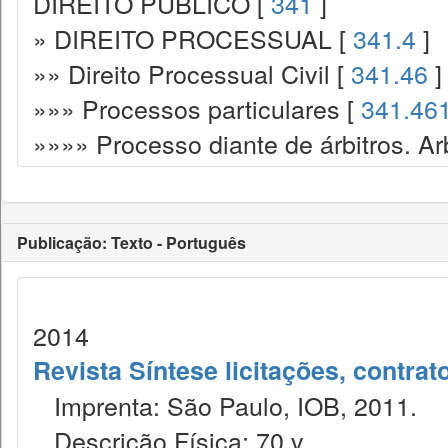
DIREITO PÚBLICO [
341
]
» DIREITO PROCESSUAL [
341.4
]
»» Direito Processual Civil [
341.46
]
»»» Processos particulares [
341.46
»»»» Processo diante de árbitros. Ar
Publicação: Texto - Português
2014
Revista Síntese licitações, contra
Imprenta: São Paulo, IOB, 2011.
Descrição Física: 70 v.