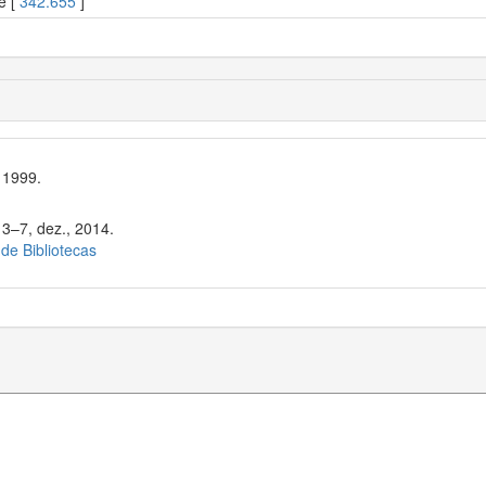
e [
342.655
]
 1999.
 3–7, dez., 2014.
 de Bibliotecas