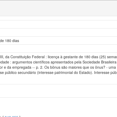
 de 180 dias
 XVIII, da Constituição Federal : licença à gestante de 180 dias (25) s
edade : argumentos científicos apresentados pela Sociedade Brasileira
r e da empregada -- p. 2. Os bônus são maiores que os ônus? - uma an
sse público secundário (interesse patrimonial do Estado). Interesse pú