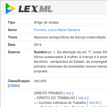
Tipo
Artigo de revista
Autor
Ferreira, Laura Maria Darques
Título
Aspectos sociojurídicos da licença-maternidade
Data
2014
Ementa
Sumário:
pt. 1. Da alteração do art. 7º, inciso
bônus ocasionados à mulher, à criança e à soci
benefício : perspectiva do Estado, do empregado
primário (interesse da sociedade) versus intere
proposta.
Classificação
342.655
(
CDDir
)
DIREITO PRIVADO [
342
]
» DIREITO DO TRABALHO [
342.6
]
»» Contrato individual de Trabalho [
342.65
]