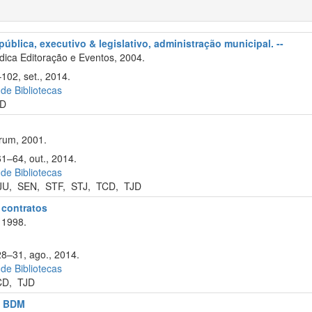
ública, executivo & legislativo, administração municipal. --
ica Editoração e Eventos, 2004.
102, set., 2014.
 de Bibliotecas
D
rum, 2001.
61–64, out., 2014.
 de Bibliotecas
JU
,
SEN
,
STF
,
STJ
,
TCD
,
TJD
e contratos
 1998.
28–31, ago., 2014.
 de Bibliotecas
CD
,
TJD
l: BDM