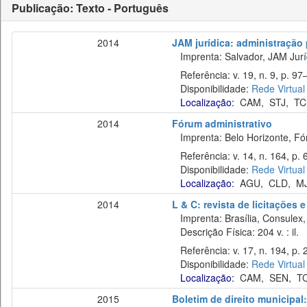
Publicação: Texto - Português
2014
JAM jurídica: administração p
Imprenta: Salvador, JAM Juríd
Referência: v. 19, n. 9, p. 97–
Disponibilidade:
Rede Virtual
Localização:
CAM
,
STJ
,
TC
2014
Fórum administrativo
Imprenta: Belo Horizonte, Fó
Referência: v. 14, n. 164, p. 
Disponibilidade:
Rede Virtual
Localização:
AGU
,
CLD
,
M
2014
L & C: revista de licitações 
Imprenta: Brasília, Consulex,
Descrição Física: 204 v. : il.
Referência: v. 17, n. 194, p. 
Disponibilidade:
Rede Virtual
Localização:
CAM
,
SEN
,
T
2015
Boletim de direito municipa