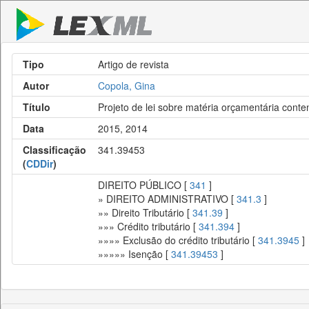
Tipo
Artigo de revista
Autor
Copola, Gina
Título
Projeto de lei sobre matéria orçamentária cont
Data
2015, 2014
Classificação
341.39453
(
CDDir
)
DIREITO PÚBLICO [
341
]
» DIREITO ADMINISTRATIVO [
341.3
]
»» Direito Tributário [
341.39
]
»»» Crédito tributário [
341.394
]
»»»» Exclusão do crédito tributário [
341.3945
]
»»»»» Isenção [
341.39453
]