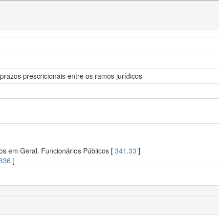
razos prescricionais entre os ramos jurídicos
os em Geral. Funcionários Públicos [
341.33
]
336
]