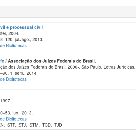
vil e processual civil
ter, 2004.
8–120, jul./ago., 2013.
 de Bibliotecas
J
ufe
/ Associação dos Juízes Federais do Brasil.
o dos Juízes Federais do Brasil, 2000-, São Paulo, Letras Jurídicas.
3–90, 1. sem., 2014.
 de Bibliotecas
 1997.
0–53, jun., 2013.
 de Bibliotecas
EN
,
STF
,
STJ
,
STM
,
TCD
,
TJD