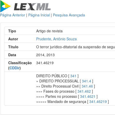
Página Anterior
|
Página Inicial
|
Pesquisa Avançada
Tipo
Artigo de revista
Autor
Prudente, Antônio Souza
Título
O terror jurídico-ditatorial da suspensão de seg
Data
2014, 2013
Classificação
341.46219
(
CDDir
)
DIREITO PÚBLICO [
341
]
» DIREITO PROCESSUAL [
341.4
]
»» Direito Processual Civil [
341.46
]
»»» Fases do processo [
341.462
]
»»»» Partes no processo [
341.4621
]
»»»»» Mandado de segurança [
341.46219
]