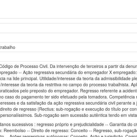
trabalho
ódigo de Processo Civil. Da intervenção de terceiros a partir da denun
pregado -- Ação regressiva secundária do empregador X empregado: I
a na lide principal. Utilidade/interesse da teoria da admissibilidade ple
e/interesse da teoria da restritiva no campo do processo trabalhista. A
 praticados pelo preposto do empregador. Regresso referente a acide
 no caso do pagamento ter sido efetuado pela tomadora. Competência m
eresses e da satisfação da ação regressiva secundária civil perante 
 direito de regresso (Rectius: sub-rogação e execução do título por c
personalíssimos. Sub-rogação sem sucessão autêntica tendo em vista d
anos sucessivos : regresso próprio e prejudicialidade -- Garantia do cré
zo: Reembolso -- Direito de regresso: Conceito -- Regresso, sub-roga
o -- Ações regressivas autônomas: Conceito. Ação e jurisdição. Cogniç