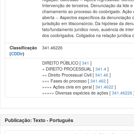
Intervenção de terceiros. Denunciação da lide 
chamamento ao processo do coobrigado. Ação e ju
aberta -- Aspectos específicos da denunciação da 
jurisdição em litisconsórcio. Da hipótese da de
fato/fundamento jurídico novo, ausência de inte
dos coobrigados. Coligados na relação jurídica d
Classificação
341.46226
(
CDDir
)
DIREITO PÚBLICO [
341
]
» DIREITO PROCESSUAL [
341.4
]
»» Direito Processual Civil [
341.46
]
»»» Fases do processo [
341.462
]
»»»» Ações civis em geral [
341.4622
]
»»»»» Diversas espécies de ações [
341.46226
Publicação: Texto - Português