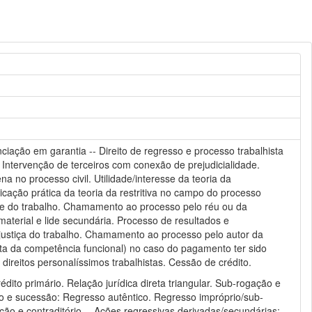
ciação em garantia -- Direito de regresso e processo trabalhista
ntervenção de terceiros com conexão de prejudicialidade.
na no processo civil. Utilidade/interesse da teoria da
plicação prática da teoria da restritiva no campo do processo
nte do trabalho. Chamamento ao processo pelo réu ou da
aterial e lide secundária. Processo de resultados e
a justiça do trabalho. Chamamento ao processo pelo autor da
onta da competência funcional) no caso do pagamento ter sido
ireitos personalíssimos trabalhistas. Cessão de crédito.
dito primário. Relação jurídica direta triangular. Sub-rogação e
ção e sucessão: Regresso autêntico. Regresso impróprio/sub-
ão e contraditório -- Ações regressivas derivadas/secundárias: