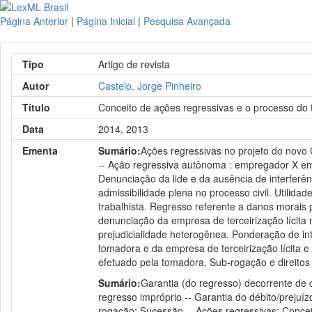
Página Anterior
|
Página Inicial
|
Pesquisa Avançada
Tipo
Artigo de revista
Autor
Castelo, Jorge Pinheiro
Título
Conceito de ações regressivas e o processo do 
Data
2014, 2013
Ementa
Sumário:
Ações regressivas no projeto do novo C
-- Ação regressiva autônoma : empregador X em
Denunciação da lide e da ausência de interferênci
admissibilidade plena no processo civil. Utilidad
trabalhista. Regresso referente a danos morais
denunciação da empresa de terceirização lícita
prejudicialidade heterogênea. Ponderação de int
tomadora e da empresa de terceirização lícita e
efetuado pela tomadora. Sub-rogação e direitos 
Sumário:
Garantia (do regresso) decorrente de d
regresso impróprio -- Garantia do débito/prejuí
rogação: Sucessão -- Ações regressivas: Conceit