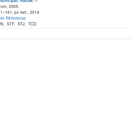
 municipal: RBDM. --
rum, 2005.
1–161, jul./set., 2014.
 de Bibliotecas
EN
,
STF
,
STJ
,
TCD