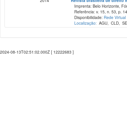
2014
Revista brasileira de direito
Imprenta: Belo Horizonte, Fó
Referência: v. 15, n. 53, p. 14
Disponibilidade:
Rede Virtual
Localização:
AGU
,
CLD
,
S
2024-08-13T02:51:02.000Z [ 12222683 ]