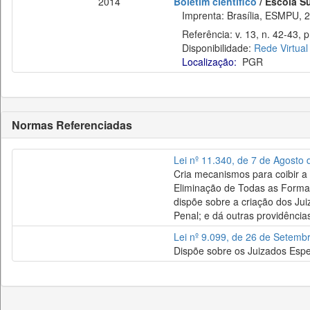
2014
Boletim científico
/ Escola Su
Imprenta: Brasília, ESMPU, 2
Referência: v. 13, n. 42-43, p
Disponibilidade:
Rede Virtual
Localização:
PGR
Normas Referenciadas
Lei nº 11.340, de 7 de Agosto
Cria mecanismos para coibir a 
Eliminação de Todas as Formas
dispõe sobre a criação dos Jui
Penal; e dá outras providência
Lei nº 9.099, de 26 de Setemb
Dispõe sobre os Juizados Espec