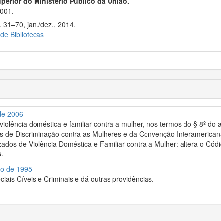
perior do Ministério Público da União.
001.
. 31–70, jan./dez., 2014.
 de Bibliotecas
 de 2006
violência doméstica e familiar contra a mulher, nos termos do § 8º do
 de Discriminação contra as Mulheres e da Convenção Interamericana p
zados de Violência Doméstica e Familiar contra a Mulher; altera o Có
s.
ro de 1995
iais Cíveis e Criminais e dá outras providências.