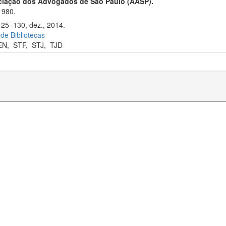
ciação dos Advogados de São Paulo (AASP).
1980.
125–130, dez., 2014.
 de Bibliotecas
EN
,
STF
,
STJ
,
TJD