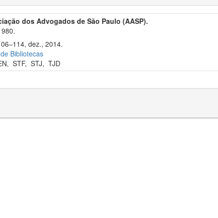
ciação dos Advogados de São Paulo (AASP).
1980.
106–114, dez., 2014.
 de Bibliotecas
EN
,
STF
,
STJ
,
TJD