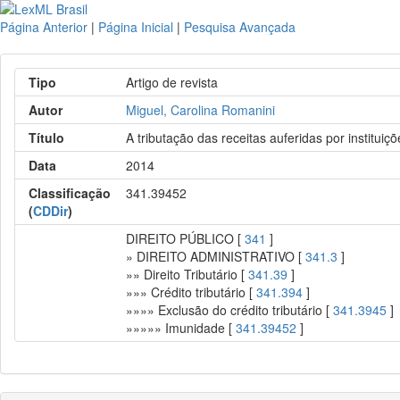
Página Anterior
|
Página Inicial
|
Pesquisa Avançada
Tipo
Artigo de revista
Autor
Miguel, Carolina Romanini
Título
A tributação das receitas auferidas por instituiçõ
Data
2014
Classificação
341.39452
(
CDDir
)
DIREITO PÚBLICO [
341
]
» DIREITO ADMINISTRATIVO [
341.3
]
»» Direito Tributário [
341.39
]
»»» Crédito tributário [
341.394
]
»»»» Exclusão do crédito tributário [
341.3945
]
»»»»» Imunidade [
341.39452
]