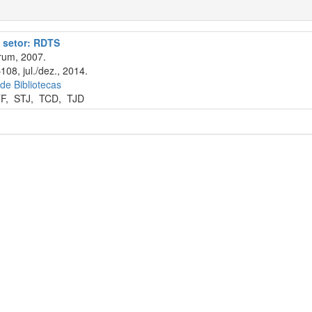
o setor: RDTS
rum, 2007.
108, jul./dez., 2014.
 de Bibliotecas
F
,
STJ
,
TCD
,
TJD