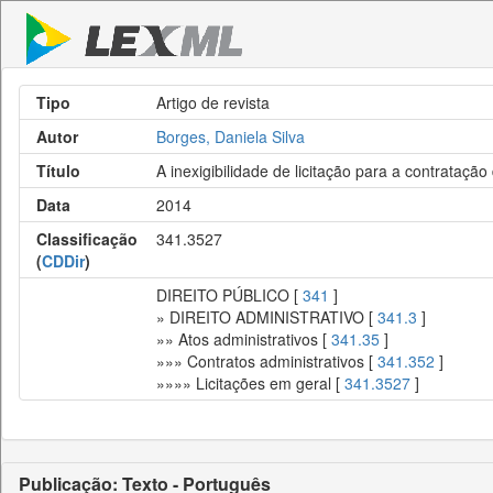
Tipo
Artigo de revista
Autor
Borges, Daniela Silva
Título
A inexigibilidade de licitação para a contrataçã
Data
2014
Classificação
341.3527
(
CDDir
)
DIREITO PÚBLICO [
341
]
» DIREITO ADMINISTRATIVO [
341.3
]
»» Atos administrativos [
341.35
]
»»» Contratos administrativos [
341.352
]
»»»» Licitações em geral [
341.3527
]
Publicação: Texto - Português