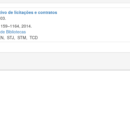
tivo de licitações e contratos
003.
 1159–1164, 2014.
 de Bibliotecas
EN
,
STJ
,
STM
,
TCD