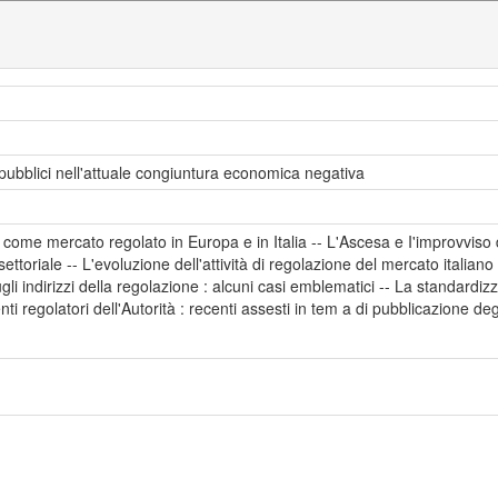
 pubblici nell'attuale congiuntura economica negativa
i come mercato regolato in Europa e in Italia -- L'Ascesa e I'improvviso de
ettoriale -- L'evoluzione dell'attività di regolazione del mercato italiano d
ugli indirizzi della regolazione : alcuni casi emblematici -- La standardiz
rventi regolatori dell'Autorità : recenti assesti in tem a di pubblicazione d