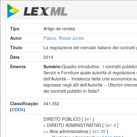
Tipo
Artigo de revista
Autor
Flacco, Rocco Junior
Título
La regolazione del mercato italiano dei contratti
Data
2014
Ementa
Sumário:
Quadro introduttivo : i contratti pubblic
Servizi e Forniture quale autorità di regolazione s
dell'Autorità -- Incidenza della crisi economica s
espresse negli atti dell'Autorità -- Ulteriori inte
dei contratti pubblici in Italia?.
Classificação
341.352
(
CDDir
)
DIREITO PÚBLICO [
341
]
» DIREITO ADMINISTRATIVO [
341.3
]
»» Atos administrativos [
341.35
]