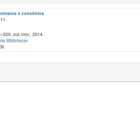
contratos e convênios
11.
8–220, out./nov., 2014.
 de Bibliotecas
EN