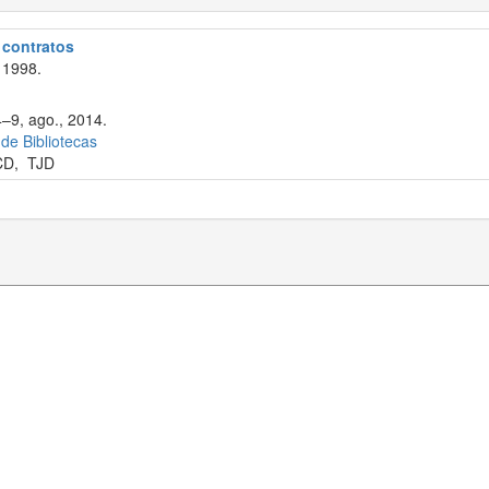
e contratos
 1998.
4–9, ago., 2014.
 de Bibliotecas
CD
,
TJD