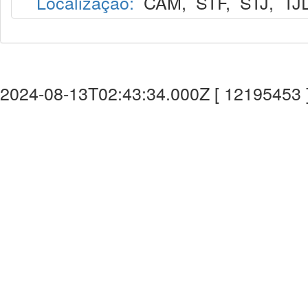
Localização:
CAM
,
STF
,
STJ
,
TJ
2024-08-13T02:43:34.000Z [ 12195453 