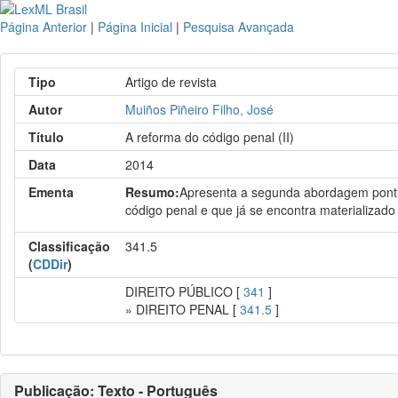
Página Anterior
|
Página Inicial
|
Pesquisa Avançada
Tipo
Artigo de revista
Autor
Muiños Piñeiro Filho, José
Título
A reforma do código penal (II)
Data
2014
Ementa
Resumo:
Apresenta a segunda abordagem pontual
código penal e que já se encontra materializad
Classificação
341.5
(
CDDir
)
DIREITO PÚBLICO [
341
]
» DIREITO PENAL [
341.5
]
Publicação: Texto - Português