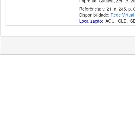
Imprenta: Curitiba, Zênite, 2
Referência: v. 21, n. 245, p. 6
Disponibilidade:
Rede Virtual
Localização:
AGU
,
CLD
,
S