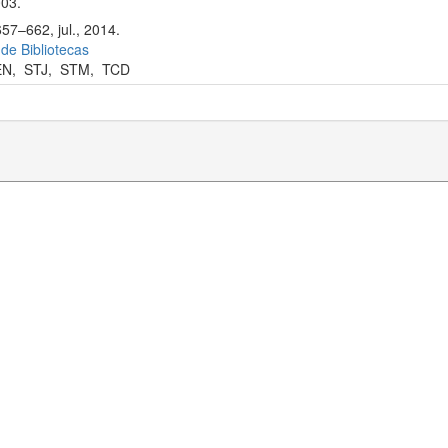
003.
57–662, jul., 2014.
 de Bibliotecas
EN
,
STJ
,
STM
,
TCD