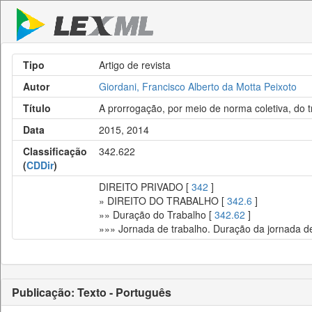
Tipo
Artigo de revista
Autor
Giordani, Francisco Alberto da Motta Peixoto
Título
A prorrogação, por meio de norma coletiva, do 
Data
2015, 2014
Classificação
342.622
(
CDDir
)
DIREITO PRIVADO [
342
]
» DIREITO DO TRABALHO [
342.6
]
»» Duração do Trabalho [
342.62
]
»»» Jornada de trabalho. Duração da jornada de 
Publicação: Texto - Português