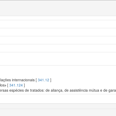
lações internacionais [
341.12
]
dos﴿ [
341.124
]
ersas espécies de tratados: de aliança, de assistência mútua e de gara