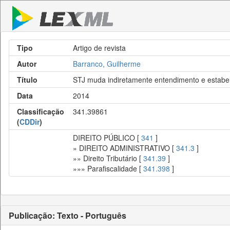
Tipo
Artigo de revista
Autor
Barranco, Guilherme
Título
STJ muda indiretamente entendimento e estabele
Data
2014
Classificação
341.39861
(
CDDir
)
DIREITO PÚBLICO [
341
]
» DIREITO ADMINISTRATIVO [
341.3
]
»» Direito Tributário [
341.39
]
»»» Parafiscalidade [
341.398
]
Publicação: Texto - Português