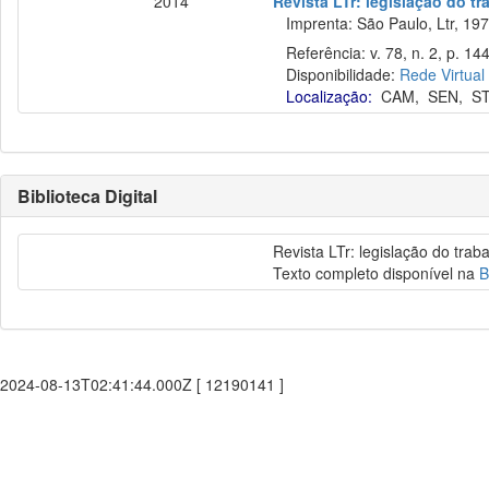
2014
Revista LTr: legislação do tr
Imprenta: São Paulo, Ltr, 197
Referência: v. 78, n. 2, p. 144
Disponibilidade:
Rede Virtual
Localização:
CAM
,
SEN
,
S
Biblioteca Digital
Revista LTr: legislação do trab
Texto completo disponível na
B
2024-08-13T02:41:44.000Z [ 12190141 ]