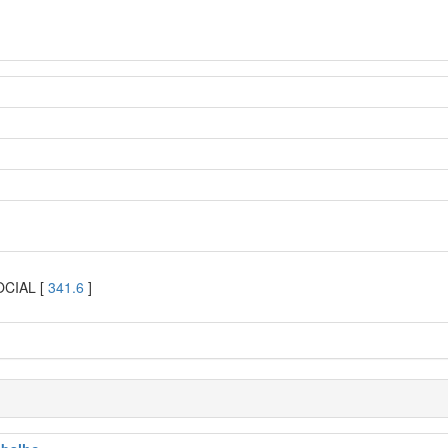
OCIAL [
341.6
]