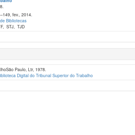
abalho
8.
–149, fev., 2014.
 de Bibliotecas
TF
,
STJ
,
TJD
alhoSão Paulo, Ltr, 1978.
iblioteca Digital do Tribunal Superior do Trabalho