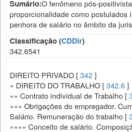
O fenômeno pós-positivista
Sumário:
proporcionalidade como postulados in
penhora de salário no âmbito da jurisp
Classificação (
CDDir
)
342.6541
DIREITO PRIVADO [
342
]
» DIREITO DO TRABALHO [
342.6
]
»» Contrato individual de Trabalho [
»»» Obrigações do empregador. Cump
Salário. Remuneração do trabalho [
»»»» Conceito de salário. Composiç