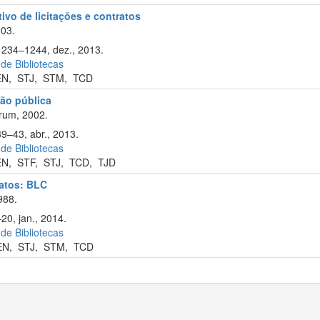
tivo de licitações e contratos
003.
 1234–1244, dez., 2013.
 de Bibliotecas
EN
,
STJ
,
STM
,
TCD
ão pública
rum, 2002.
39–43, abr., 2013.
 de Bibliotecas
EN
,
STF
,
STJ
,
TCD
,
TJD
ratos: BLC
988.
20, jan., 2014.
 de Bibliotecas
EN
,
STJ
,
STM
,
TCD