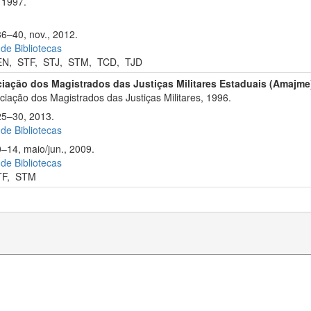
 1997.
36–40, nov., 2012.
 de Bibliotecas
EN
,
STF
,
STJ
,
STM
,
TCD
,
TJD
iação dos Magistrados das Justiças Militares Estaduais (Amajme
iação dos Magistrados das Justiças Militares, 1996.
25–30, 2013.
 de Bibliotecas
0–14, maio/jun., 2009.
 de Bibliotecas
TF
,
STM