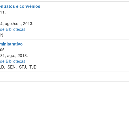
contratos e convênios
11.
4, ago./set., 2013.
 de Bibliotecas
EN
ministrativo
06.
–81, ago., 2013.
 de Bibliotecas
LD
,
SEN
,
STJ
,
TJD