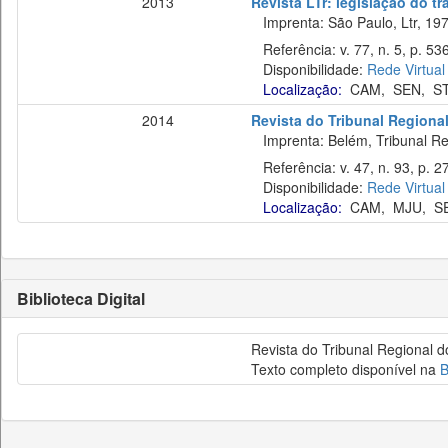
2013
Revista LTr: legislação do t
Imprenta: São Paulo, Ltr, 197
Referência: v. 77, n. 5, p. 53
Disponibilidade:
Rede Virtual
Localização:
CAM
,
SEN
,
S
2014
Revista do Tribunal Regiona
Imprenta: Belém, Tribunal Reg
Referência: v. 47, n. 93, p. 27
Disponibilidade:
Rede Virtual
Localização:
CAM
,
MJU
,
S
Biblioteca Digital
Revista do Tribunal Regional 
Texto completo disponível na
B