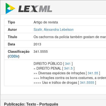
Tipo
Artigo de revista
Autor
Szafir, Alexandra Lebelson
Título
Os cachorros da polícia também gostam de ma
Data
2013
Classificação
341.5555
(
CDDir
)
DIREITO PÚBLICO [
341
]
» DIREITO PENAL [
341.5
]
»» Diversas espécies de infrações [
341.55
]
»»» Infrações contra os bons costumes, a ordem
»»»» Uso e tráfico de drogas [
341.5555
]
Publicação: Texto - Português