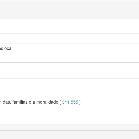
ndioca
 das, famílias e a moralidade [
341.555
]