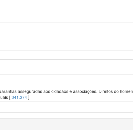
 Garantias asseguradas aos cidadãos e associações. Direitos do homem.
duais [
341.274
]