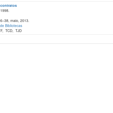
e contratos
 1998.
36–38, maio, 2013.
 de Bibliotecas
TF
,
TCD
,
TJD