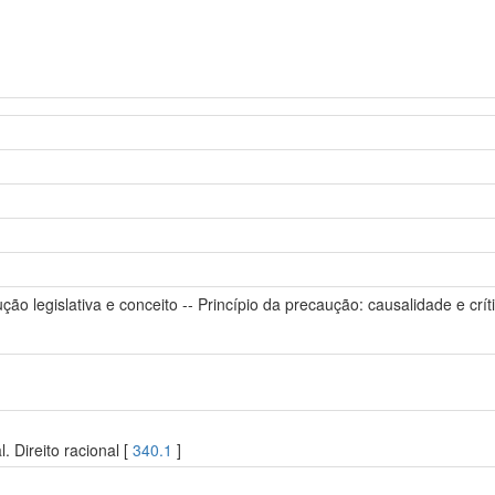
ução legislativa e conceito -- Princípio da precaução: causalidade e cr
l. Direito racional [
340.1
]