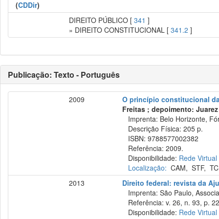
(
CDDir
)
DIREITO PÚBLICO [
341
]
» DIREITO CONSTITUCIONAL [
341.2
]
Publicação: Texto - Português
2009
O princípio constitucional 
Freitas ; depoimento: Juarez 
Imprenta: Belo Horizonte, Fó
Descrição Física: 205 p.
ISBN: 9788577002382
Referência: 2009.
Disponibilidade:
Rede Virtual
Localização:
CAM
,
STF
,
TC
2013
Direito federal: revista da Aj
Imprenta: São Paulo, Associaçã
Referência: v. 26, n. 93, p. 2
Disponibilidade:
Rede Virtual