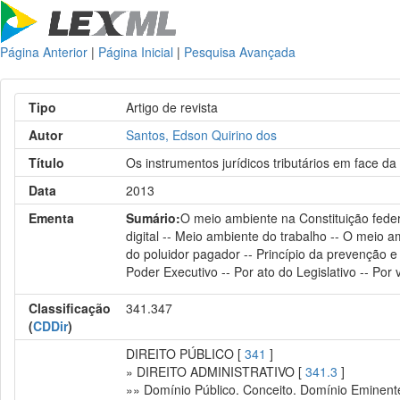
Página Anterior
|
Página Inicial
|
Pesquisa Avançada
Tipo
Artigo de revista
Autor
Santos, Edson Quirino dos
Título
Os instrumentos jurídicos tributários em face da 
Data
2013
Ementa
Sumário:
O meio ambiente na Constituição federa
digital -- Meio ambiente do trabalho -- O meio am
do poluidor pagador -- Princípio da prevenção e 
Poder Executivo -- Por ato do Legislativo -- Por v
Classificação
341.347
(
CDDir
)
DIREITO PÚBLICO [
341
]
» DIREITO ADMINISTRATIVO [
341.3
]
»» Domínio Público. Conceito. Domínio Eminente