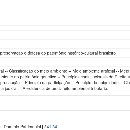
preservação e defesa do patrimônio histórico-cultural brasileiro
l -- Classificação do meio ambiente -- Meio ambiente artificial -- Mei
biente do patrimônio genético -- Princípios constitucionais do Direito 
precaução -- Princípio da participação -- Princípio da ubiquidade -- Cl
ia judicial -- A existência de um Direito ambiental tributário.
. Domínio Patrimonial [
341.34
]