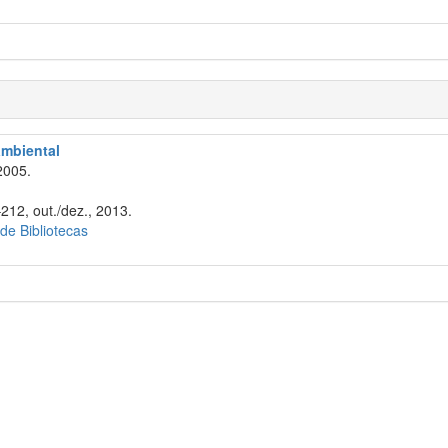
 ambiental
2005.
m
212, out./dez., 2013.
 de Bibliotecas