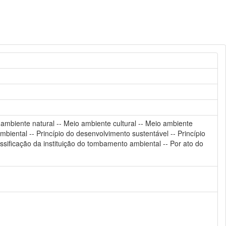
o ambiente natural -- Meio ambiente cultural -- Meio ambiente
ambiental -- Princípio do desenvolvimento sustentável -- Princípio
assificação da instituição do tombamento ambiental -- Por ato do