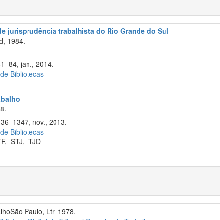
 de jurisprudência trabalhista do Rio Grande do Sul
d, 1984.
61–84, jan., 2014.
 de Bibliotecas
rabalho
8.
336–1347, nov., 2013.
 de Bibliotecas
TF
,
STJ
,
TJD
alhoSão Paulo, Ltr, 1978.