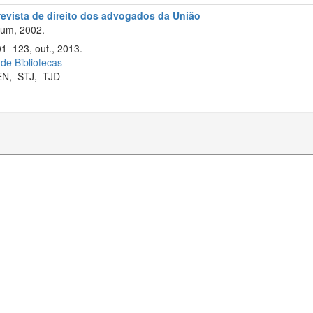
revista de direito dos advogados da União
ium, 2002.
01–123, out., 2013.
 de Bibliotecas
EN
,
STJ
,
TJD