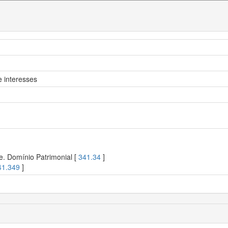
 interesses
e. Domínio Patrimonial [
341.34
]
41.349
]