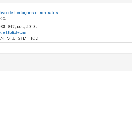
tivo de licitações e contratos
003.
938–947, set., 2013.
 de Bibliotecas
EN
,
STJ
,
STM
,
TCD