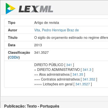
Tipo
Artigo de revista
Autor
Vita, Pedro Henrique Braz de
Título
O sigilo do orçamento estimado no regime dife
Data
2013
Classificação
341.3527
(
CDDir
)
DIREITO PÚBLICO [
341
]
» DIREITO ADMINISTRATIVO [
341.3
]
»» Atos administrativos [
341.35
]
»»» Contratos administrativos [
341.352
]
»»»» Licitações em geral [
341.3527
]
Publicação: Texto - Português