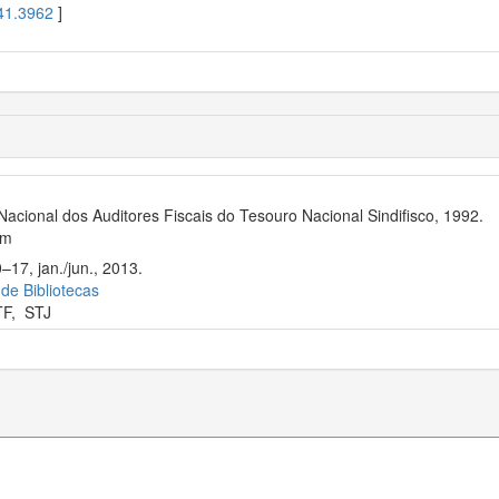
41.3962
]
Nacional dos Auditores Fiscais do Tesouro Nacional Sindifisco, 1992.
cm
–17, jan./jun., 2013.
 de Bibliotecas
TF
,
STJ