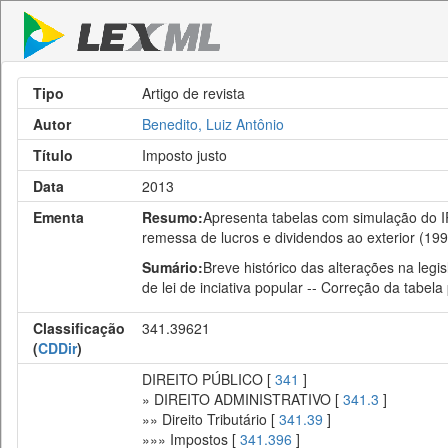
Tipo
Artigo de revista
Autor
Benedito, Luiz Antônio
Título
Imposto justo
Data
2013
Ementa
Resumo:
Apresenta tabelas com simulação do IR
remessa de lucros e dividendos ao exterior (199
Sumário:
Breve histórico das alterações na leg
de lei de inciativa popular -- Correção da tabela
Classificação
341.39621
(
CDDir
)
DIREITO PÚBLICO [
341
]
» DIREITO ADMINISTRATIVO [
341.3
]
»» Direito Tributário [
341.39
]
»»» Impostos [
341.396
]