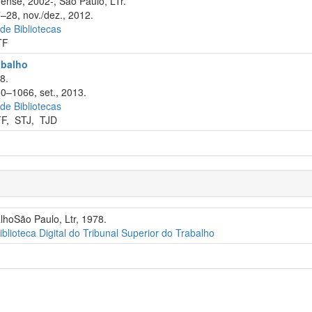
ense, 2002-, São Paulo, LTr.
7–28, nov./dez., 2012.
 de Bibliotecas
TF
abalho
8.
60–1066, set., 2013.
 de Bibliotecas
TF
,
STJ
,
TJD
alhoSão Paulo, Ltr, 1978.
iblioteca Digital do Tribunal Superior do Trabalho