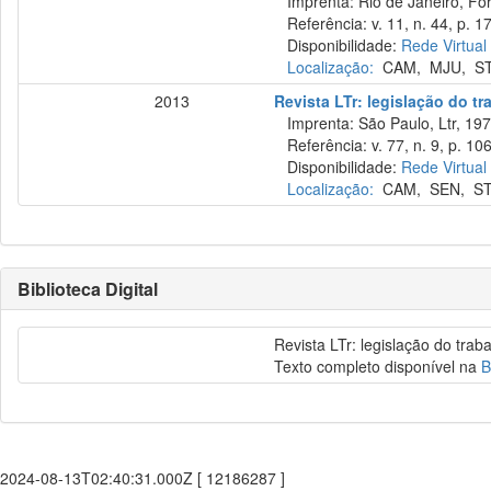
Imprenta: Rio de Janeiro, For
Referência: v. 11, n. 44, p. 1
Disponibilidade:
Rede Virtual
Localização:
CAM
,
MJU
,
S
2013
Revista LTr: legislação do tr
Imprenta: São Paulo, Ltr, 197
Referência: v. 77, n. 9, p. 10
Disponibilidade:
Rede Virtual
Localização:
CAM
,
SEN
,
S
Biblioteca Digital
Revista LTr: legislação do trab
Texto completo disponível na
B
2024-08-13T02:40:31.000Z [ 12186287 ]