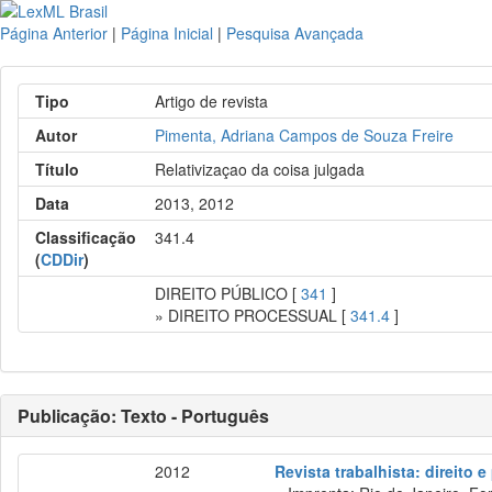
Página Anterior
|
Página Inicial
|
Pesquisa Avançada
Tipo
Artigo de revista
Autor
Pimenta, Adriana Campos de Souza Freire
Título
Relativizaçao da coisa julgada
Data
2013, 2012
Classificação
341.4
(
CDDir
)
DIREITO PÚBLICO [
341
]
» DIREITO PROCESSUAL [
341.4
]
Publicação: Texto - Português
2012
Revista trabalhista: direito 