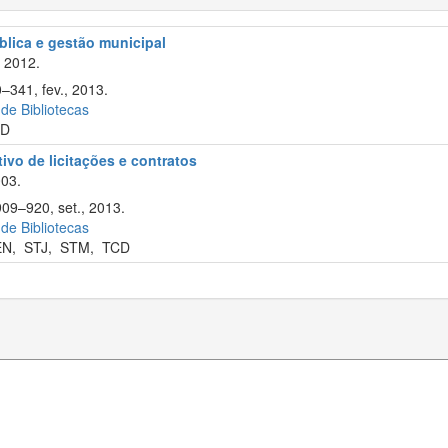
blica e gestão municipal
 2012.
–341, fev., 2013.
 de Bibliotecas
CD
tivo de licitações e contratos
003.
909–920, set., 2013.
 de Bibliotecas
EN
,
STJ
,
STM
,
TCD