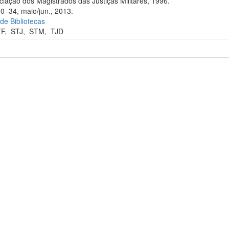
iação dos Magistrados das Justiças Militares, 1996.
30–34, maio/jun., 2013.
 de Bibliotecas
TF
,
STJ
,
STM
,
TJD