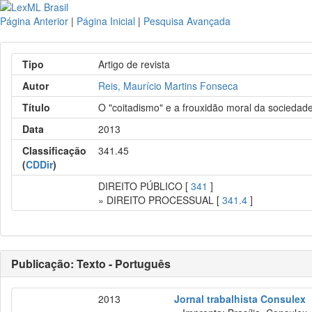
Página Anterior
|
Página Inicial
|
Pesquisa Avançada
Tipo
Artigo de revista
Autor
Reis, Maurício Martins Fonseca
Título
O "coitadismo" e a frouxidão moral da sociedade
Data
2013
Classificação
341.45
(
CDDir
)
DIREITO PÚBLICO [
341
]
» DIREITO PROCESSUAL [
341.4
]
Publicação: Texto - Português
2013
Jornal trabalhista Consulex