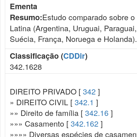
Ementa
Estudo comparado sobre o 
Resumo:
Latina (Argentina, Uruguai, Paraguai, 
Suécia, França, Noruega e Holanda).
Classificação (
CDDir
)
342.1628
DIREITO PRIVADO [
342
]
» DIREITO CIVIL [
342.1
]
»» Direito de família [
342.16
]
»»» Casamento [
342.162
]
»»»» Diversas espécies de casamen