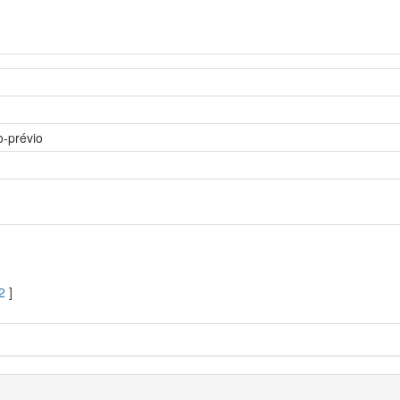
o-prévio
2
]